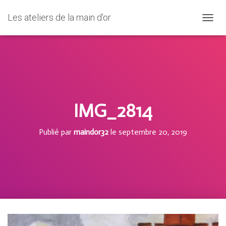
Les ateliers de la main d'or
D
É
P
L
I
E
R
L
A
IMG_2814
N
A
Publié par
maindor32
le
septembre 20, 2019
V
I
G
A
T
I
O
N